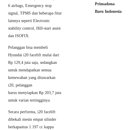
Primadona
6 airbags, Emergency stop
Baru Indonesia
signal, TPMS dan beberapa fitur
lainnya seperti Electronic
6 July 2026
MG S5 EV
stability control, Hill-start assist
Tembus 2.000
dan ISOFIX.
SPK! Harga
Pelanggan bisa membeli
Promo Resmi
Hyundai i20 facelift mulai dari
Diperpanjang
Rp 129,4 juta saja, sedangkan
Hingga
untuk mendapatkan semua
September
kemewahan yang ditawarkan
2026
i20, pelanggan
harus menyiapkan Rp 203,7 juta
28 June 2026
Jaecoo Tembus
untuk varian tertingginya.
20.000 Unit
Secara performa, i20 facelift
Delivery! Bukti
dibekali mesin empat silinder
SUV Listrik
berkapasitas 1.197 cc kappa
Ini Makin