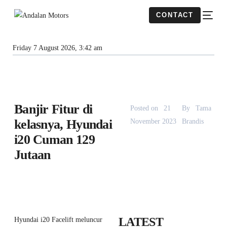
CONTACT
Friday 7 August 2026, 3:42 am
Banjir Fitur di
Posted on
21
By
Tama
kelasnya, Hyundai
November 2023
Brandis
i20 Cuman 129
Jutaan
LATEST
Hyundai i20 Facelift meluncur