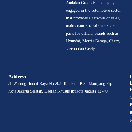
MG S5 EV
Andalan Group is a company
Resmi Hadir di
engaged in the automotive sector
Bandung,
that provides a network of sales,
Harga Mulai
maintenance, repair and spare
Rp343 Jutaan
parts for official brands such as
Langsung
Hyundai, Morris Garage, Chery,
Diserbu
Jaecoo dan Geely.
Pengunjung!
Address
Jl. Warung Buncit Raya No.203, Kalibata, Kec. Mampang Prpt.,
Kota Jakarta Selatan, Daerah Khusus Ibukota Jakarta 12740
C
B
R
N