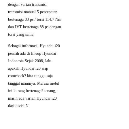
dengan varian transmisi
Sulit
transmisi manual 5 percepatan
Dibendung
bertenaga 83 ps / torsi 114,7 Nm
19 June 2026
dan IVT bertenaga 88 ps dengan
MG 4 EV
torsi yang sama.
Kembali Raih
Best Small EV
Sebagai informasi, Hyundai i20
di OTOMOTIF
pernah ada di lineup Hyundai
Award 2026,
Indonesia Sejak 2008, lalu
Pertahankan
apakah Hyundai i20 siap
Gelar Dua
comeback? kita tunggu saja
Tahun
tanggal mainnya. Merasa mobil
Berturut-turut
ini kurang bertenaga? tenang,
masih ada varian Hyundai i20
10 June 2026
Geely Borong 2
dari divisi N.
Penghargaan
OTOMOTIF
Award 2026,