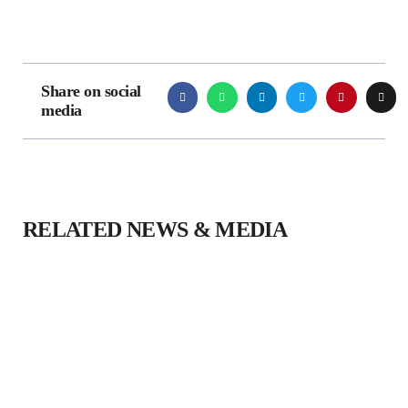
EX2 dan
Starray EM-i
Buktikan
Share on social
Kualitasnya
media
19 May 2026
Chery Q Resmi
Debut di
Indonesia Idol
2026, EV 200
RELATED NEWS & MEDIA
Jutaan Bisa
Parkir
Otomatis!
15 May 2026
Jaecoo J5 EV
Resmi Jadi
Mobil Polisi, 9
Unit Siap