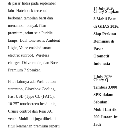
di pasar India pada september
14 July 2026
lalu. Hatchback tersebut
Chery Siapkan
berbenah tampilan baru dan
3 Mobil Baru
menambah banyak fitur
di GIIAS 2026,
premium, sebut saja Puddle
Siap Perkuat
lamps, Dual tone seats, Ambient
Dominasi di
Light, Voice enabled smart
Pasar
electric sunroof, Wireless
Otomotif
charger, Drive mode, dan Bose
Indonesia
Premium 7 Speaker.
7 July 2026
Chery Q
Fitur lainnya ada Push button
Tembus 3.000
start/stop, Glovebox Cooling,
SPK dalam
Fast USB (Type C), (FATC),
Sebulan!
10.25” touchscreen head unit,
Mobil Listrik
Cruise control dan Rear AC
200 Jutaan Ini
vents. Mobil ini juga dibekali
Jadi
fitur keamanan premium seperti