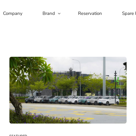
Company
Brand
Reservation
Spare 
dai Motors
Morris Garage
y
Jaecoo