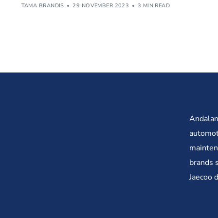
TAMA BRANDIS
29 NOVEMBER 2023
3 MIN READ
Andalan
automoti
maintena
brands 
Jaecoo 