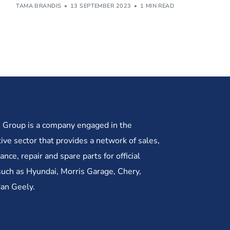
TAMA BRANDIS
13 SEPTEMBER 2023
1 MIN READ
 Group is a company engaged in the
ve sector that provides a network of sales,
nce, repair and spare parts for official
such as Hyundai, Morris Garage, Chery,
dan Geely.