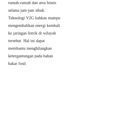
rumah-rumah dan area bisnis
OTOMOTIF
selama jam-jam sibuk.
Award 2026,
Teknologi V2G bahkan mampu
EX2 dan
mengembalikan energi kembali
Starray EM-i
ke jaringan listrik di wilayah
Buktikan
tersebut. Hal ini dapat
Kualitasnya
membantu menghilangkan
19 May 2026
ketergantungan pada bahan
Chery Q Resmi
bakar fosil.
Debut di
Indonesia Idol
2026, EV 200
Jutaan Bisa
Parkir
Otomatis!
15 May 2026
Jaecoo J5 EV
Resmi Jadi