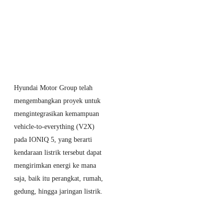
29 April 2026
MG S5 EV
Resmi Hadir di
Bandung,
Harga Mulai
Rp343 Jutaan
Langsung
Hyundai Motor Group telah
Diserbu
mengembangkan proyek untuk
Pengunjung!
mengintegrasikan kemampuan
vehicle-to-everything (V2X)
pada IONIQ 5, yang berarti
kendaraan listrik tersebut dapat
mengirimkan energi ke mana
saja, baik itu perangkat, rumah,
gedung, hingga jaringan listrik.