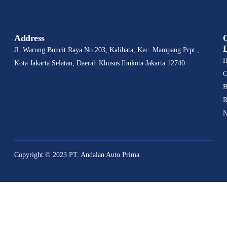
Address
Jl. Warung Buncit Raya No.203, Kalibata, Kec. Mampang Prpt.,
Kota Jakarta Selatan, Daerah Khusus Ibukota Jakarta 12740
C
B
R
N
Copyright © 2023 PT. Andalan Auto Prima