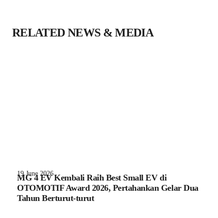
RELATED NEWS & MEDIA
19 June 2026
13
MG 4 EV Kembali Raih Best Small EV di
S
OTOMOTIF Award 2026, Pertahankan Gelar Dua
“
Tahun Berturut-turut