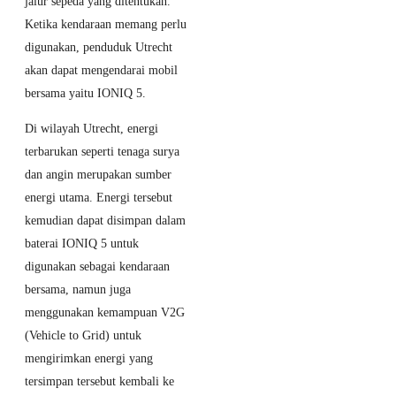
jalur sepeda yang ditentukan.
SUV Listrik
Ketika kendaraan memang perlu
Ini Makin
digunakan, penduduk Utrecht
Sulit
akan dapat mengendarai mobil
Dibendung
bersama yaitu IONIQ 5.
19 June 2026
MG 4 EV
Di wilayah Utrecht, energi
Kembali Raih
terbarukan seperti tenaga surya
Best Small EV
dan angin merupakan sumber
di OTOMOTIF
energi utama. Energi tersebut
Award 2026,
kemudian dapat disimpan dalam
Pertahankan
baterai IONIQ 5 untuk
Gelar Dua
digunakan sebagai kendaraan
Tahun
bersama, namun juga
Berturut-turut
menggunakan kemampuan V2G
(Vehicle to Grid) untuk
10 June 2026
mengirimkan energi yang
Geely Borong 2
tersimpan tersebut kembali ke
Penghargaan