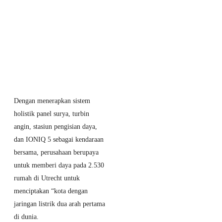
Mobil Polisi, 9
Unit Siap
Patroli di
Jakarta,
Bandung &
Surabaya
7 May 2026
Subsidi Pajak
Dengan menerapkan sistem
Mobil Listrik
holistik panel surya, turbin
Resmi Lanjut
angin, stasiun pengisian daya,
di 2026!
dan IONIQ 5 sebagai kendaraan
Pemilik EV di
bersama, perusahaan berupaya
Jakarta,
untuk memberi daya pada 2.530
Banten &
rumah di Utrecht untuk
Jawa Barat
menciptakan “kota dengan
Bisa Bernapas
jaringan listrik dua arah pertama
Lega
di dunia.