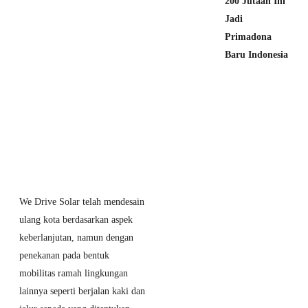
200 Jutaan Ini
Jadi
Primadona
Baru Indonesia
6 July 2026
MG S5 EV
Tembus 2.000
SPK! Harga
Promo Resmi
Diperpanjang
Hingga
September
We Drive Solar telah mendesain
2026
ulang kota berdasarkan aspek
keberlanjutan, namun dengan
28 June 2026
penekanan pada bentuk
Jaecoo Tembus
mobilitas ramah lingkungan
20.000 Unit
lainnya seperti berjalan kaki dan
Delivery! Bukti