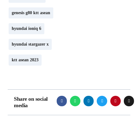
Sulit
genesis g80 ktt asean
Dibendung
19 June 2026
hyundai ioniq 6
MG 4 EV
Kembali Raih
hyundai stargazer x
Best Small EV
di OTOMOTIF
ktt asean 2023
Award 2026,
Pertahankan
Gelar Dua
Tahun
Berturut-turut
Share on social
media
10 June 2026
Geely Borong 2
Penghargaan
OTOMOTIF
Award 2026,