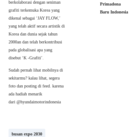
berkolaborasi dengan seniman
Primadona
grafiti terkemuka Korea yang
Baru Indonesia
dikenal sebagai ‘JAY FLOW,’
yang telah aktif secara artistik di
6 July 2026
MG S5 EV
Korea dan dunia sejak tahun
Tembus 2.000
2000an dan telah berkontribusi
SPK! Harga
pada globalisasi apa yang
Promo Resmi
disebut ‘K -Grafiti’.
Diperpanjang
Hingga
Sudah pernah lihat mobilnya di
September
sekitarmu? kalau lihat, segera
2026
foto dan posting di feed. karena
ada hadiah menarik
28 June 2026
dari
@hyundaimotorindonesia
Jaecoo Tembus
20.000 Unit
Delivery! Bukti
SUV Listrik
busan expo 2030
Ini Makin