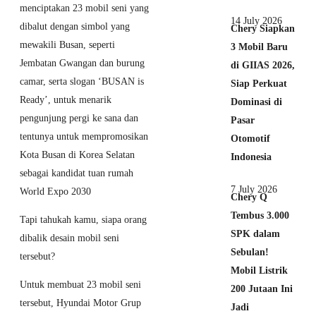
menciptakan 23 mobil seni yang
14 July 2026
dibalut dengan simbol yang
Chery Siapkan
mewakili Busan, seperti
3 Mobil Baru
Jembatan Gwangan dan burung
di GIIAS 2026,
camar, serta slogan ‘BUSAN is
Siap Perkuat
Ready’, untuk menarik
Dominasi di
pengunjung pergi ke sana dan
Pasar
tentunya untuk mempromosikan
Otomotif
Kota Busan di Korea Selatan
Indonesia
sebagai kandidat tuan rumah
7 July 2026
World Expo 2030
Chery Q
Tembus 3.000
Tapi tahukah kamu, siapa orang
SPK dalam
dibalik desain mobil seni
Sebulan!
tersebut?
Mobil Listrik
Untuk membuat 23 mobil seni
200 Jutaan Ini
tersebut, Hyundai Motor Grup
Jadi