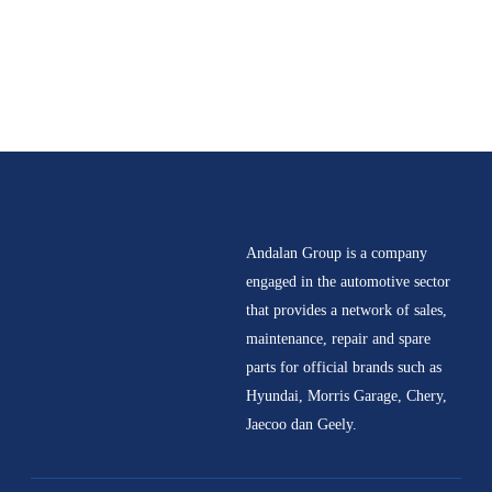
Patroli di
Jakarta,
Bandung &
Surabaya
7 May 2026
Subsidi Pajak
Mobil Listrik
Resmi Lanjut
Andalan Group is a company
di 2026!
engaged in the automotive sector
Pemilik EV di
that provides a network of sales,
Jakarta,
maintenance, repair and spare
Banten &
parts for official brands such as
Jawa Barat
Hyundai, Morris Garage, Chery,
Bisa Bernapas
Jaecoo dan Geely.
Lega
29 April 2026