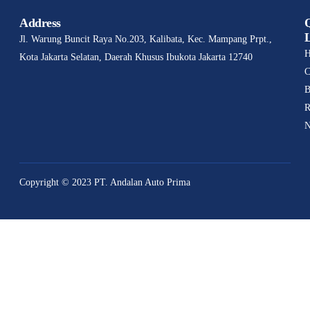
MG S5 EV
Resmi Hadir di
Address
Bandung,
Jl. Warung Buncit Raya No.203, Kalibata, Kec. Mampang Prpt.,
Harga Mulai
Kota Jakarta Selatan, Daerah Khusus Ibukota Jakarta 12740
C
Rp343 Jutaan
B
Langsung
R
Diserbu
N
Pengunjung!
Copyright © 2023 PT. Andalan Auto Prima